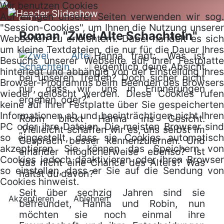
Wir benutzen Cookies
Auf einigen unserer Seiten verwenden wir sog.
"Session-Cookies", um Ihnen die Nutzung unserer
Roman "Zwei Alte Schachteln"
Webseiten zu erleichtern. Dabei handelt es sich
um kleine Textdateien, die nur für die Dauer Ihres
Hanna fragt: „Was ist
Besuchs unserer Webseite auf Ihrer Festplatte
eigentlich deine Absicht
hinterlegt und abhängig von der Einstellung Ihres
bei unseren Treffen? Doch sicher nicht
Browser-Programms beim Beenden des Browsers
nur, dass wir uns in Erinnerungen
wieder gelöscht werden. Diese Cookies rufen
ergehen, oder?“
keine auf Ihrer Festplatte über Sie gespeicherten
Informationen ab und beeinträchtigen nicht Ihren
Robin blickt Hanna ins Gesicht.
PC oder ihre Dateien. Die meisten Browser sind
„Vielleicht schaffen wir es, uns selbst im
so eingestellt, dass sie Cookies automatisch
Gespräch besser kennenzulernen. Und
akzeptieren. Sie können das Speichern von
einander möglicherweise ebenso? Ist
Cookies jedoch deaktivieren oder ihren Browser
das nicht eine Chance des Alters? Was
so einstellen, dass er Sie auf die Sendung von
hältst du davon?“
Cookies hinweist.
Seit über sechzig Jahren sind sie
Akzeptieren
Ablehnen
befreundet, Hanna und Robin, nun
möchten sie noch einmal ihre